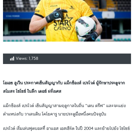
Views:
1,758
โอเอช ลูเวิน ประกาศเซ็นสัญญากับ แม็กซ็องส์ เปรโวต์ ผู้รักษาประตูจาก
สโมสร โซโชซ์ ในลีก เดอซ์ ฝรั่งเศส
แม็กซ็องส์ เปรโวต์ เซ็นสัญญาสามฤดูกาลในถิ่น “เดน ดรีฟ” และจะแย่ง
ตำแหน่งกับ วาเลนติน โคโยคารู นายประตูมือหนึ่งคนปัจจุบัน
เปรโวต์ เริ่มเล่นฟุตบอลที่ อาแอส เอสเซิร์ต ในปี 2004 และย้ายไปยัง โซโชซ์