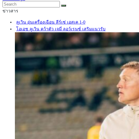
ข่าวสาร
ลูเวิน อุ่นเครื่องเฉือน ลีร์เซ่ เอสเค 1-0
โอเอช ลูเวิน คว้าตัว เจมี่ ลอว์เรนซ์ เสริมแนวรับ