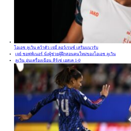
โอเอช ลูเวิน คว้าตัว เจมี่ ลอว์เรนซ์ เสริมแนวรับ
เจย์ ชอฟฟ์เนอร์ นั่งผู้ช่วยผู้ฝึกสอนคนใหม่ของโอเอช ลูเวิน
ลูเวิน อุ่นเครื่องเฉือน ลีร์เซ่ เอสเค 1-0