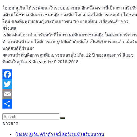
โอเอช ลูเวิน ได้เร่งพัฒนาในระบบเยาวชน อีกครั้ง คราวนี้เป็นการเสริมที
สต๊าฟโค้ชทาง ทีมเยาวชนหญิง ของทีม โดยล่าสุดได้มีการแนะนำ โค้ชค
ใหม่ ของทีมฟุตบอลหญิงระดับเยาวชน “เซบาสเตียน เรย์สเค่นส์” ชาว
ฝรั่งเศส
เรย์สเค่นส์ จะเข้ามารับหน้าที่ในการคุมทีมเยาวชนหญิง โดยจะสตาร์ทกา
ทำงานทันที และ ได้มีการถ่ายรูปเปิดตัวกับทีมไปเป็นที่เรียบร้อยแล้ว เมื่อวั
พฤหัสบดีที่ผ่านมา
ผลงานสำคัญคือการคุมทีมเยาวชนอายุไม่เกิน 12 ปี ของสตองดาร์ ลีแอช
ทีมดังในจูปิแลร์ ลีก ระหว่างปี 2016-2018
Facebook
Twitter
Email
Share
ข่าวสาร
โอเอช ลูเวิน คว้าตัว เจมี่ ลอว์เรนซ์ เสริมแนวรับ