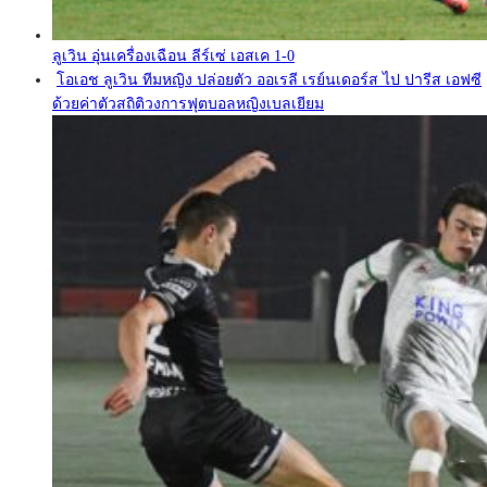
ลูเวิน อุ่นเครื่องเฉือน ลีร์เซ่ เอสเค 1-0
โอเอช ลูเวิน ทีมหญิง ปล่อยตัว ออเรลี เรย์นเดอร์ส ไป ปารีส เอฟซี
ด้วยค่าตัวสถิติวงการฟุตบอลหญิงเบลเยียม