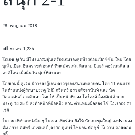
28 กรกฎาคม 2018
Views:
1,235
โอเอช ลูเวิน มีโปรแกรมอุ่นเครื่องเกมรองสุดท้ายก่อนเปิดซีซั่น ใหม่ โดย
บุกไปเยือน อีนดราชท์ อัลสท์ ทีมสมัครเล่น ที่สนาม ปิแอร์ คอร์เนลลิส ส
ตาดิโอน เมื่อคืนวัน ศุกร์ที่ผ่านมา
โดยเกมนี้ ลูเวิน มีการส่งผู้เล่น ดาวรุ่งลงสนามหลายคน โดย 11 คนแรก
ในตำแหน่งผู้รักษาประตู ไม่มี กวินทร์ ธรรมสัจจานันท์ และ นิค
กิลเลเค่นส์ ลงเฝ้าเสา โดยให้ เป็นหน้าที่ของ โลร็องต์ อ็องคิเน่ต์ นาย
ประตู วัย 25 ปี ลงทำหน้าที่มือหนึ่ง ส่วน ตำแหน่งมือสอง ใช้ โอเรก็อง รา
เว่ต์
ในขณะที่ตำแหน่งอื่น ๆ ไนเจล เพียร์สัน ยังให้ นักเตะชุดใหญ่ ลงประคอง
ทีม อย่าง ดิมิทรี เดเซแลร์ ,ดาวิด ฮูแบร์,ไซม่อน ดีดชูฮ์ ,โยวาน คอสตอฟ
สกี้