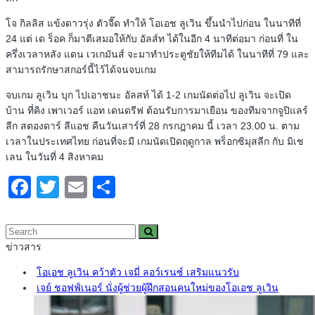
โจ กิลลิส แข้งดาวรุ่ง ตัวจี๊ด ทำให้ โอเอช ลูเวิน ขึ้นนำไปก่อน ในนาทีที่
24 แต่ เด ร็อค ก็มาตีเสมอให้กับ อัลส์ท ได้ในอีก 4 นาทีต่อมา ก่อนที่ ใน
ครึ่งเวลาหลัง แดน เวเกมันส์ จะมาทำประตูชัยให้ทีมได้ ในนาทีที่ 79 และ
สามารถรักษาสกอร์นี้ไว้ได้จนจบเกม
จบเกม ลูเวิน บุก ไปเอาชนะ อัลสท์ ได้ 1-2 เกมนัดต่อไป ลูเวิน จะเปิด
บ้าน ที่คิง เพาเวอร์ แอท เดนดรีฟ ต้อนรับการมาเยือน ของทีมจากจูปิแลร์
ลีก สตองดาร์ ลีแอช คืนวันเสาร์ที่ 28 กรกฎาคม นี้ เวลา 23.00 น. ตาม
เวลาในประเทศไทย ก่อนที่จะมี เกมนัดเปิดฤดูกาล พร็อกซิมุสลีก กับ มิเช
เลน ในวันที่ 4 สิงหาคม
Facebook
Twitter
Email
Share
ข่าวสาร
โอเอช ลูเวิน คว้าตัว เจมี่ ลอว์เรนซ์ เสริมแนวรับ
เจย์ ชอฟฟ์เนอร์ นั่งผู้ช่วยผู้ฝึกสอนคนใหม่ของโอเอช ลูเวิน