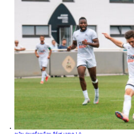
ลูเวิน อุ่นเครื่องเฉือน ลีร์เซ่ เอสเค 1-0