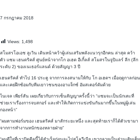
7 กรกฎาคม 2018
Views:
1,498
สโมสรโอเอช ลูเวิน เดินหน้าคว้าผู้เล่นเสริมพลังแนวรุกอีกคน ล่าสุด คว้า
ตัว แซม เฮนดริคส์ ศูนย์หน้าจากโก อเฮด อีเกิ้ลส์ สโมสรในจูปิแลร์ ลีก (ลีก
ระดับ 2) ของเนเธอร์แลนด์ ด้วยสัญญา 3 ปี
เฮนดริคส์ ทำไป 16 ประตู จากการลงสนามให้กับ โก อเฮดฯ เมื่อฤดูกาลก่อน
และเคยฝึกซ้อมกับทีมเยาวชนของอาแจ็กซ์ อัมสเตอร์ดัมด้วย
ไนเจล เพียร์สัน เผยเกี่ยวกับการเซ็นสัญญาครั้งนี้ว่า “แซมจะเป็นนักเตะที่
ช่วยเราเรื่องการจบสกอร์ และทำให้เกิดการแข่งขันกันมากขึ้นในหมู่ผู้เล่น
กองหน้า”
“ผมตามฟอร์มของ เฮนดริคส์ มาสักระยะหนึ่ง และสุดท้ายเราก็ได้ตัวเขามา
จากการทำงานหนักของหลายฝ่าย”
“ผมดีใจที่เราปิดดีลนี้ได้สำเร็จก่อนจะไปสโลวีเนีย เขากลายเป็นส่วนเติมเต็ม