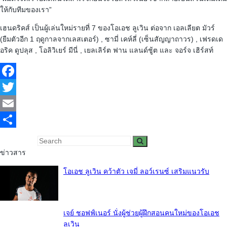
ให้กับทีมของเรา”
เฮนดริคส์ เป็นผู้เล่นใหม่รายที่ 7 ของโอเอช ลูเวิน ต่อจาก เอลเลียต มัวร์
(ยืมตัวอีก 1 ฤดูกาลจากเลสเตอร์) , ซามี่ เคห์ลี่ (เซ็นสัญญาถาวร) , เฟรดเด
อริค ดูปลุส , โอลิวิเยร์ มีนี่ , เยลเลิร์ต ฟาน แลนด์ชู้ต และ จอร์จ เฮิร์สท์
Facebook
Twitter
Email
Share
ข่าวสาร
โอเอช ลูเวิน คว้าตัว เจมี่ ลอว์เรนซ์ เสริมแนวรับ
เจย์ ชอฟฟ์เนอร์ นั่งผู้ช่วยผู้ฝึกสอนคนใหม่ของโอเอช
ลูเวิน