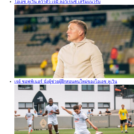
โอเอช ลูเวิน คว้าตัว เจมี่ ลอว์เรนซ์ เสริมแนวรับ
เจย์ ชอฟฟ์เนอร์ นั่งผู้ช่วยผู้ฝึกสอนคนใหม่ของโอเอช ลูเวิน