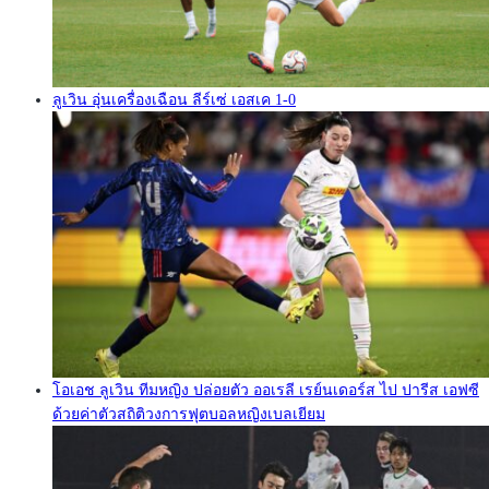
ลูเวิน อุ่นเครื่องเฉือน ลีร์เซ่ เอสเค 1-0
โอเอช ลูเวิน ทีมหญิง ปล่อยตัว ออเรลี เรย์นเดอร์ส ไป ปารีส เอฟซี
ด้วยค่าตัวสถิติวงการฟุตบอลหญิงเบลเยียม