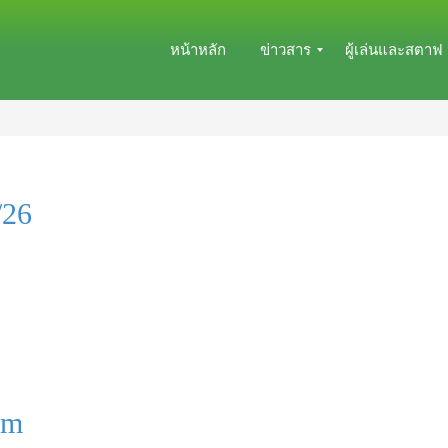
หน้าหลัก
ข่าวสาร
ผู้เล่นและสตาฟ
ข่
ผู้
า
เ
ว
ล่
ส
น
โ
ปั
/26
ม
จ
ส
จุ
ร
บั
น
ข่
า
ที
ว
ม
ซื้
ส
อ
ต
ข
า
า
ฟ
ย
ส
em
/
โ
ย้
ม