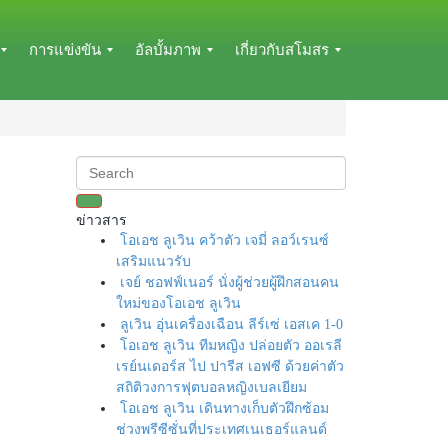
การแข่งขัน
อัลบั้มภาพ
เกี่ยวกับสโมสร
โ
อั
ข้
ป
ล
อ
ร
บั้
มู
แ
ม
ล
ก
ภ
ส
ร
า
โ
ข่าวสาร
ม
พ
ม
โอเอช ลูเวิน คว้าตัว เจมี่ ลอว์เรนซ์
ก
2
ส
เสริมแนวรับ
า
0
ร
เจย์ ชอฟฟ์เนอร์ นั่งผู้ช่วยผู้ฝึกสอนคน
ร
2
เ
ใหม่ของโอเอช ลูเวิน
แ
4
บื้
ข่
/
อ
ลูเวิน อุ่นเครื่องเฉือน ลีร์เซ่ เอสเค 1-0
ง
2
ง
โอเอช ลูเวิน ทีมหญิง ปล่อยตัว ออเรลี
ขั
5
ต้
เรย์นเดอร์ส ไป ปารีส เอฟซี ด้วยค่าตัว
น
น
สถิติวงการฟุตบอลหญิงเบลเยียม
อั
ผ
โอเอช ลูเวิน เดินทางเก็บตัวฝึกซ้อม
ล
ข้
ล
บั้
อ
ช่วงพรีซีซั่นที่ประเทศเนเธอร์แลนด์
ก
ม
มู