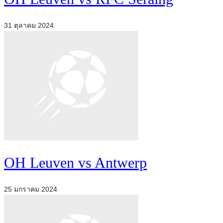
31 ตุลาคม 2024
OH Leuven vs Antwerp
25 มกราคม 2024