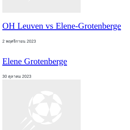
OH Leuven vs Elene-Grotenberge
2 พฤศจิกายน 2023
Elene Grotenberge
30 ตุลาคม 2023