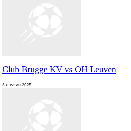
Club Brugge KV vs OH Leuven
8 มกราคม 2025