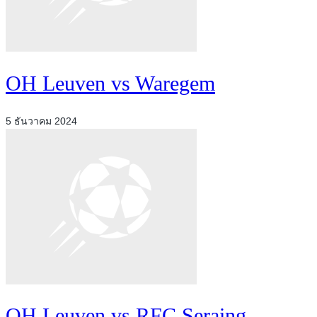
OH Leuven vs Waregem
5 ธันวาคม 2024
OH Leuven vs RFC Seraing