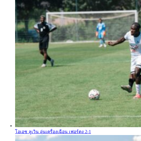
โอเอช ลูเวิน อุ่นเครื่องเฉือน เฟอร์ตง 2-1