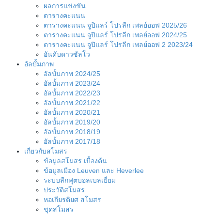
ผลการแข่งขัน
ตารางคะแนน
ตารางคะแนน จูปิแลร์ โปรลีก เพลย์ออฟ 2025/26
ตารางคะแนน จูปิแลร์ โปรลีก เพลย์ออฟ 2024/25
ตารางคะแนน จูปิแลร์ โปรลีก เพลย์ออฟ 2 2023/24
อันดับดาวซัลโว
อัลบั้มภาพ
อัลบั้มภาพ 2024/25
อัลบั้มภาพ 2023/24
อัลบั้มภาพ 2022/23
อัลบั้มภาพ 2021/22
อัลบั้มภาพ 2020/21
อัลบั้มภาพ 2019/20
อัลบั้มภาพ 2018/19
อัลบั้มภาพ 2017/18
เกี่ยวกับสโมสร
ข้อมูลสโมสร เบื้องต้น
ข้อมูลเมือง Leuven และ Heverlee
ระบบลีกฟุตบอลเบลเยี่ยม
ประวัติสโมสร
หอเกียรติยศ สโมสร
ชุดสโมสร