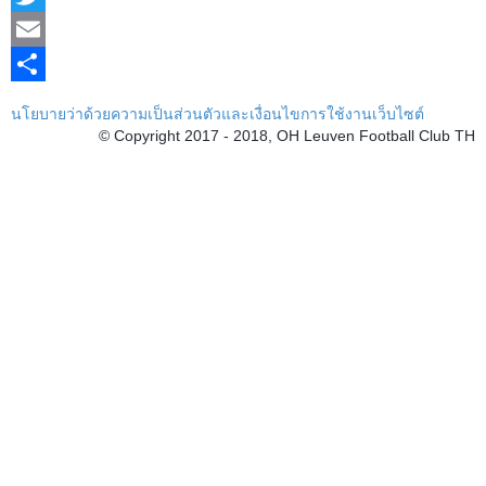
Twitter
Email
Share
นโยบายว่าด้วยความเป็นส่วนตัวและเงื่อนไขการใช้งานเว็บไซต์
© Copyright 2017 - 2018, OH Leuven Football Club TH