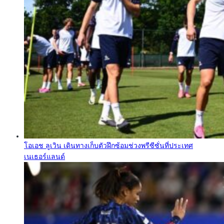
โอเอช ลูเวิน เดินทางเก็บตัวฝึกซ้อมช่วงพรีซีซั่นที่ประเทศ
เนเธอร์แลนด์