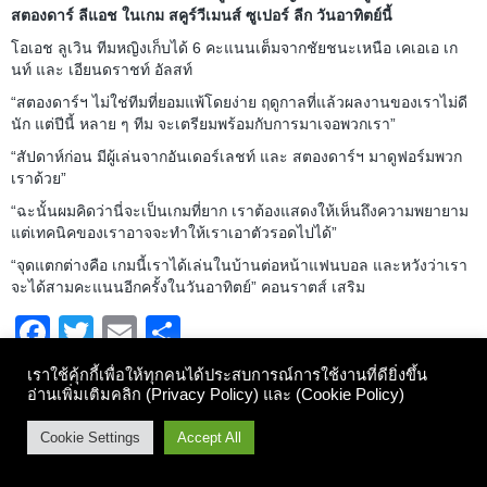
สตองดาร์ ลีแอช ในเกม สคูร์วีเมนส์ ซูเปอร์ ลีก วันอาทิตย์นี้
โอเอช ลูเวิน ทีมหญิงเก็บได้ 6 คะแนนเต็มจากชัยชนะเหนือ เคเอเอ เก
นท์ และ เอียนดราชท์ อัลสท์
“สตองดาร์ฯ ไม่ใช่ทีมที่ยอมแพ้โดยง่าย ฤดูกาลที่แล้วผลงานของเราไม่ดี
นัก แต่ปีนี้ หลาย ๆ ทีม จะเตรียมพร้อมกับการมาเจอพวกเรา”
“สัปดาห์ก่อน มีผู้เล่นจากอันเดอร์เลชท์ และ สตองดาร์ฯ มาดูฟอร์มพวก
เราด้วย”
“ฉะนั้นผมคิดว่านี่จะเป็นเกมที่ยาก เราต้องแสดงให้เห็นถึงความพยายาม
แต่เทคนิคของเราอาจจะทำให้เราเอาตัวรอดไปได้”
“จุดแตกต่างคือ เกมนี้เราได้เล่นในบ้านต่อหน้าแฟนบอล และหวังว่าเรา
จะได้สามคะแนนอีกครั้งในวันอาทิตย์” คอนราตส์ เสริม
Facebook
Twitter
Email
Share
เราใช้คุ้กกี้เพื่อให้ทุกคนได้ประสบการณ์การใช้งานที่ดียิ่งขึ้น
อ่านเพิ่มเติมคลิก (
Privacy Policy
) และ (
Cookie Policy
)
นโยบายว่าด้วยความเป็นส่วนตัวและเงื่อนไขการใช้งานเว็บไซต์
© Copyright 2017 - 2018, OH Leuven Football Club TH
Cookie Settings
Accept All