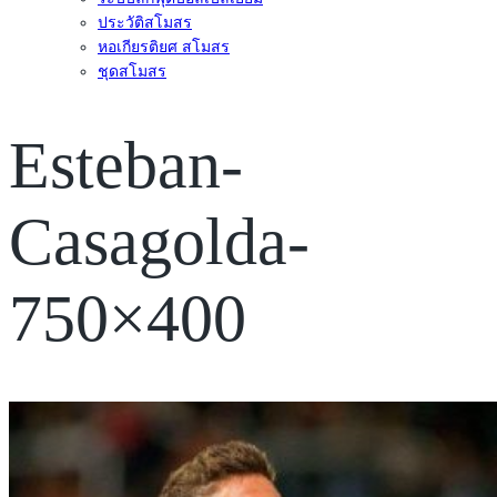
ประวัติสโมสร
หอเกียรติยศ สโมสร
ชุดสโมสร
Esteban-
Casagolda-
750×400