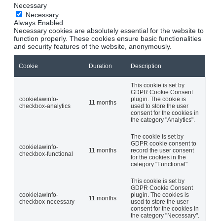
Necessary
Necessary
Always Enabled
Necessary cookies are absolutely essential for the website to
function properly. These cookies ensure basic functionalities
and security features of the website, anonymously.
Cookie
Duration
Description
This cookie is set by
GDPR Cookie Consent
cookielawinfo-
plugin. The cookie is
11 months
checkbox-analytics
used to store the user
consent for the cookies in
the category "Analytics".
The cookie is set by
GDPR cookie consent to
cookielawinfo-
11 months
record the user consent
checkbox-functional
for the cookies in the
category "Functional".
This cookie is set by
GDPR Cookie Consent
cookielawinfo-
plugin. The cookies is
11 months
checkbox-necessary
used to store the user
consent for the cookies in
the category "Necessary".