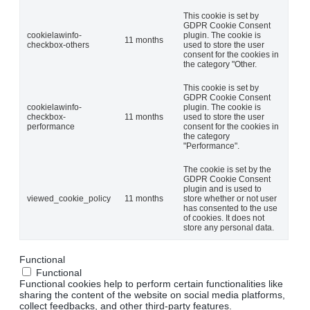
This cookie is set by
GDPR Cookie Consent
cookielawinfo-
plugin. The cookie is
11 months
checkbox-others
used to store the user
consent for the cookies in
the category "Other.
This cookie is set by
GDPR Cookie Consent
cookielawinfo-
plugin. The cookie is
checkbox-
11 months
used to store the user
performance
consent for the cookies in
the category
"Performance".
The cookie is set by the
GDPR Cookie Consent
plugin and is used to
viewed_cookie_policy
11 months
store whether or not user
has consented to the use
of cookies. It does not
store any personal data.
Functional
Functional
Functional cookies help to perform certain functionalities like
sharing the content of the website on social media platforms,
collect feedbacks, and other third-party features.