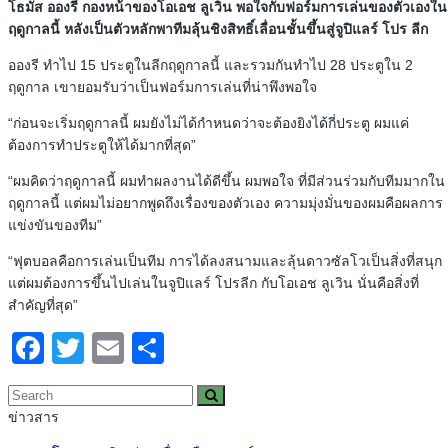
โธมัส อองรี กองหน้าของโอเอช ลูเวิน พอใจกับฟอร์มการเล่นของตัวเองใน
ฤดูกาลนี้ หลังเป็นตัวหลักพาทีมลุ้นชิงสิทธิ์เลื่อนชั้นขึ้นสู่จูปิแลร์ โปร ลีก
อองรี ทำไป 15 ประตูในลีกฤดูกาลนี้ และรวมกันทำไป 28 ประตูใน 2
ฤดูกาล เขายอมรับว่าเป็นฟอร์มการเล่นที่น่าพึงพอใจ
“ก่อนจะเริ่มฤดูกาลนี้ ผมยังไม่ได้กำหนดว่าจะต้องยิงได้กี่ประตู ผมแค่
ต้องการทำประตูให้ได้มากที่สุด”
“ผมคิดว่าฤดูกาลนี้ ผมทำผลงานได้ดีขึ้น ผมพอใจ ที่มีส่วนร่วมกับทีมมากใน
ฤดูกาลนี้ แต่ผมไม่อยากพูดถึงเรื่องของตัวเอง ความมุ่งมั่นของผมคือผลการ
แข่งขันของทีม”
“ฟุตบอลคือการเล่นเป็นทีม การได้ลงสนามและลุ้นดาวซัลโวเป็นสิ่งที่สนุก
แต่ผมต้องการขึ้นไปเล่นในจูปิแลร์ โปรลีก กับโอเอช ลูเวิน นั่นคือสิ่งที่
สำคัญที่สุด”
Facebook
Twitter
Email
Share
ข่าวสาร