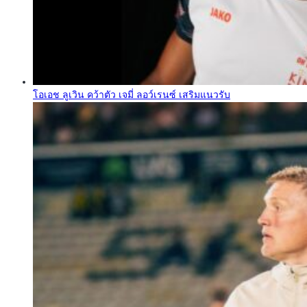
โอเอช ลูเวิน คว้าตัว เจมี่ ลอว์เรนซ์ เสริมแนวรับ