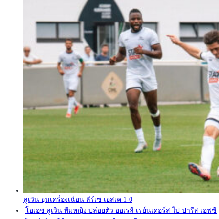
ลูเวิน อุ่นเครื่องเฉือน ลีร์เซ่ เอสเค 1-0
โอเอช ลูเวิน ทีมหญิง ปล่อยตัว ออเรลี เรย์นเดอร์ส ไป ปารีส เอฟซี