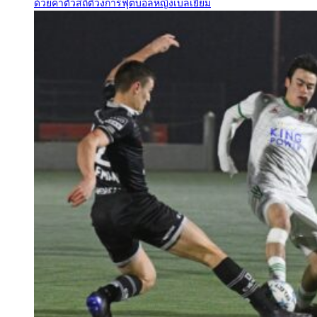
ด้วยค่าตัวสถิติวงการฟุตบอลหญิงเบลเยียม