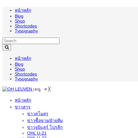
หน้าหลัก
Blog
Shop
Shortcodes
Typography
หน้าหลัก
Blog
Shop
Shortcodes
Typography
เมนู
≡
╳
หน้าหลัก
ข่าวสาร
ข่าวสโมสร
ข่าวซื้อขาย/ย้ายทีม
ข่าวจูปิแลร์ โปรลีก
OHL U-21