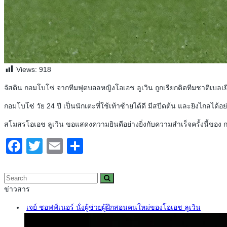
Views:
918
จัสติน กอมโบโซ่ จากทีมฟุตบอลหญิงโอเอช ลูเวิน ถูกเรียกติดทีมชาติเบลเย
กอมโบโซ่ วัย 24 ปี เป็นนักเตะที่ใช้เท้าซ้ายได้ดี มีสปีดต้น และยิงไกล
สโมสรโอเอช ลูเวิน ขอแสดงความยินดีอย่างยิ่งกับความสำเร็จครั้งนี้ของ
Facebook
Twitter
Email
Share
ข่าวสาร
เจย์ ชอฟฟ์เนอร์ นั่งผู้ช่วยผู้ฝึกสอนคนใหม่ของโอเอช ลูเวิน