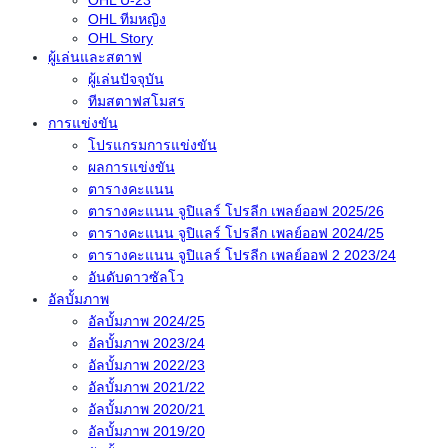
OHL U-23
OHL ทีมหญิง
OHL Story
ผู้เล่นและสตาฟ
ผู้เล่นปัจจุบัน
ทีมสตาฟสโมสร
การแข่งขัน
โปรแกรมการแข่งขัน
ผลการแข่งขัน
ตารางคะแนน
ตารางคะแนน จูปิแลร์ โปรลีก เพลย์ออฟ 2025/26
ตารางคะแนน จูปิแลร์ โปรลีก เพลย์ออฟ 2024/25
ตารางคะแนน จูปิแลร์ โปรลีก เพลย์ออฟ 2 2023/24
อันดับดาวซัลโว
อัลบั้มภาพ
อัลบั้มภาพ 2024/25
อัลบั้มภาพ 2023/24
อัลบั้มภาพ 2022/23
อัลบั้มภาพ 2021/22
อัลบั้มภาพ 2020/21
อัลบั้มภาพ 2019/20