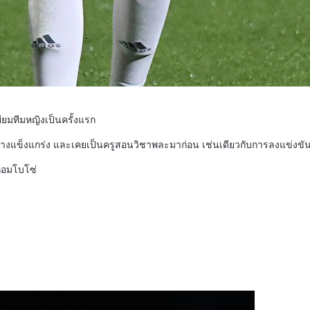
ียมทีมหญิงเป็นครั้งแรก
ได้อย่างแข็งแกร่ง และเคยเป็นครูสอนวิชาพละมาก่อน เช่นเดียวกับการลงแข่งข
 กอมโบโซ่