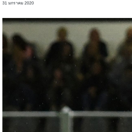
31 มกราคม 2020