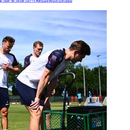
ี ด้วยค่าตัวสถิติวงการฟุตบอลหญิงเบลเยียม