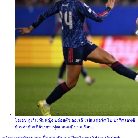
โอเอช ลูเวิน ทีมหญิง ปล่อยตัว ออเรลี เรย์นเดอร์ส ไป ปารีส เอฟซี
ด้วยค่าตัวสถิติวงการฟุตบอลหญิงเบลเยียม