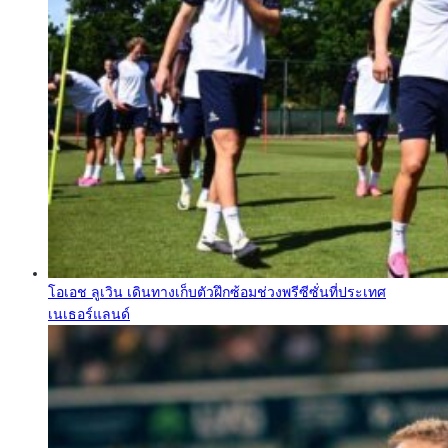
โอเอช ลูเวิน เดินทางเก็บตัวฝึกซ้อมช่วงพรีซีซั่นที่ประเทศ
เนเธอร์แลนด์