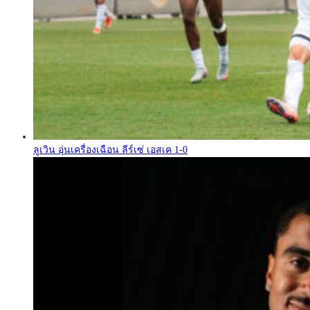
ลูเวิน อุ่นเครื่องเฉือน ลีร์เซ่ เอสเค 1-0