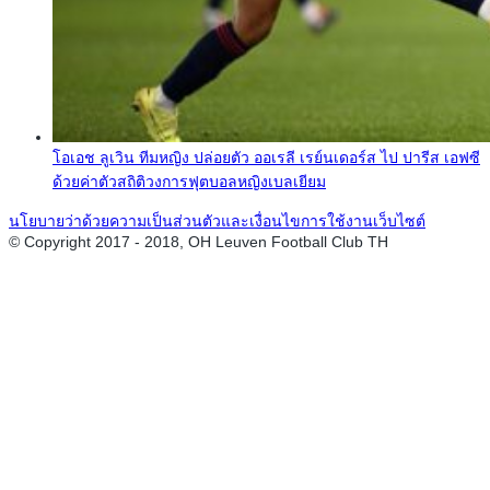
โอเอช ลูเวิน ทีมหญิง ปล่อยตัว ออเรลี เรย์นเดอร์ส ไป ปารีส เอฟซี
ด้วยค่าตัวสถิติวงการฟุตบอลหญิงเบลเยียม
นโยบายว่าด้วยความเป็นส่วนตัวและเงื่อนไขการใช้งานเว็บไซต์
© Copyright 2017 - 2018, OH Leuven Football Club TH