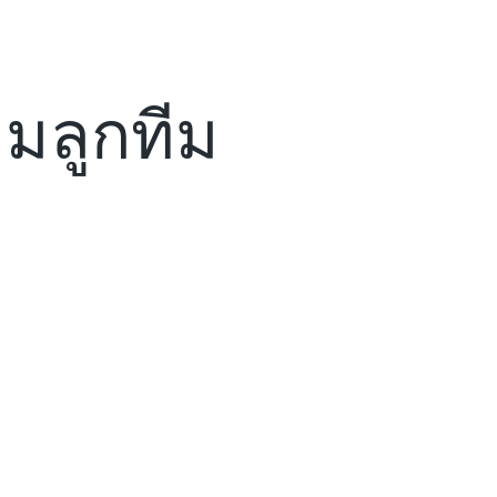
มลูกทีม