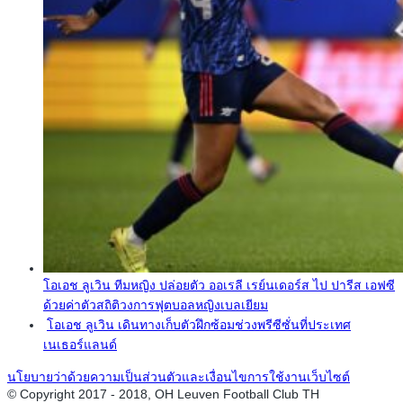
โอเอช ลูเวิน ทีมหญิง ปล่อยตัว ออเรลี เรย์นเดอร์ส ไป ปารีส เอฟซี
ด้วยค่าตัวสถิติวงการฟุตบอลหญิงเบลเยียม
โอเอช ลูเวิน เดินทางเก็บตัวฝึกซ้อมช่วงพรีซีซั่นที่ประเทศ
เนเธอร์แลนด์
นโยบายว่าด้วยความเป็นส่วนตัวและเงื่อนไขการใช้งานเว็บไซต์
© Copyright 2017 - 2018, OH Leuven Football Club TH