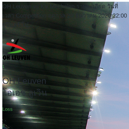
OH Leuven vs KV Mechelen รายละเอียด วันที่
เวลา Competition ฤดูกาล 20 ธันวาคม 2020 22:00
จูปิแลร์ โป...
1
OH Leuven
โอเอช ลูเวิน
Loss
2