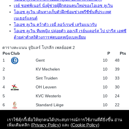
เจย์ ชอฟฟ์เนอร์ นั่งผู้ช่วยผู้ฝึกสอนคนใหม่ของโอเอช ลูเวิน
โอเอช ลูเวิน เดินทางเก็บตัวฝึกซ้อมช่วงพรีซีซั่นที่ประเทศ
เนเธอร์แลนด์
โอเอช ลูเวิน คว้าตัว เจมี่ ลอว์เรนซ์ เสริมแนวรับ
โอเอช ลูเวิน ทีมหญิง ปล่อยตัว ออเรลี เรย์นเดอร์ส ไป ปารีส เอฟซี
ด้วยค่าตัวสถิติวงการฟุตบอลหญิงเบลเยียม
ตารางคะแนน จูปิแลร์ โปรลีก เพลย์ออฟ 2
Pos
Club
P
Pts
1
Gent
10
48
2
KV Mechelen
10
39
3
Sint Truiden
10
33
4
OH Leuven
10
30
5
KVC Westerlo
10
24
6
Standard Liège
10
22
View full table
เราใช้คุ้กกี้เพื่อให้ทุกคนได้ประสบการณ์การใช้งานที่ดียิ่งขึ้น อ่าน
เพิ่มเติมคลิก (
Privacy Policy
) และ (
Cookie Policy
)
นโยบายว่าด้วยความเป็นส่วนตัวและเงื่อนไขการใช้งานเว็บไซต์