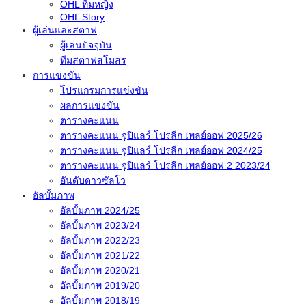
OHL ทีมหญิง
OHL Story
ผู้เล่นและสตาฟ
ผู้เล่นปัจจุบัน
ทีมสตาฟสโมสร
การแข่งขัน
โปรแกรมการแข่งขัน
ผลการแข่งขัน
ตารางคะแนน
ตารางคะแนน จูปิแลร์ โปรลีก เพลย์ออฟ 2025/26
ตารางคะแนน จูปิแลร์ โปรลีก เพลย์ออฟ 2024/25
ตารางคะแนน จูปิแลร์ โปรลีก เพลย์ออฟ 2 2023/24
อันดับดาวซัลโว
อัลบั้มภาพ
อัลบั้มภาพ 2024/25
อัลบั้มภาพ 2023/24
อัลบั้มภาพ 2022/23
อัลบั้มภาพ 2021/22
อัลบั้มภาพ 2020/21
อัลบั้มภาพ 2019/20
อัลบั้มภาพ 2018/19