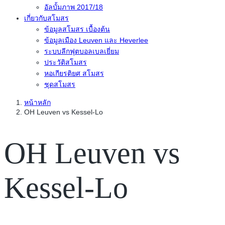
อัลบั้มภาพ 2017/18
เกี่ยวกับสโมสร
ข้อมูลสโมสร เบื้องต้น
ข้อมูลเมือง Leuven และ Heverlee
ระบบลีกฟุตบอลเบลเยี่ยม
ประวัติสโมสร
หอเกียรติยศ สโมสร
ชุดสโมสร
หน้าหลัก
OH Leuven vs Kessel-Lo
OH Leuven vs
Kessel-Lo