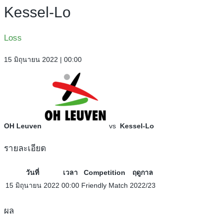
Kessel-Lo
Loss
15 มิถุนายน 2022 | 00:00
OH Leuven
vs
Kessel-Lo
รายละเอียด
วันที่
เวลา
Competition
ฤดูกาล
15 มิถุนายน 2022
00:00
Friendly Match
2022/23
ผล