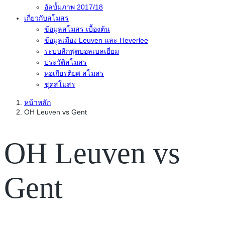
อัลบั้มภาพ 2017/18
เกี่ยวกับสโมสร
ข้อมูลสโมสร เบื้องต้น
ข้อมูลเมือง Leuven และ Heverlee
ระบบลีกฟุตบอลเบลเยี่ยม
ประวัติสโมสร
หอเกียรติยศ สโมสร
ชุดสโมสร
หน้าหลัก
OH Leuven vs Gent
OH Leuven vs
Gent