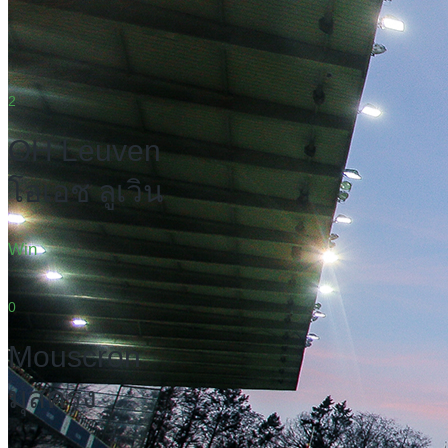
2
OH Leuven
โอเอช ลูเวิน
Win
0
Mouscron
มุสครง