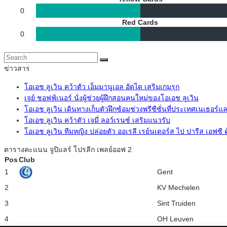
0
Red Cards
0
ข่าวสาร
โอเอช ลูเวิน คว้าตัว เอ็มมานูเอล อัดได เสริมเกมรุก
เจย์ ชอฟฟ์เนอร์ นั่งผู้ช่วยผู้ฝึกสอนคนใหม่ของโอเอช ลูเวิน
โอเอช ลูเวิน เดินทางเก็บตัวฝึกซ้อมช่วงพรีซีซั่นที่ประเทศเนเธอร์แ
โอเอช ลูเวิน คว้าตัว เจมี่ ลอว์เรนซ์ เสริมแนวรับ
โอเอช ลูเวิน ทีมหญิง ปล่อยตัว ออเรลี เรย์นเดอร์ส ไป ปารีส เอฟซี
ตารางคะแนน จูปิแลร์ โปรลีก เพลย์ออฟ 2
Pos
Club
1
Gent
2
KV Mechelen
3
Sint Truiden
4
OH Leuven