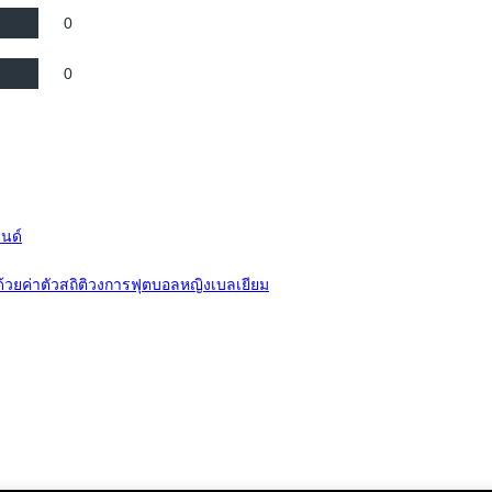
0
0
ลนด์
 ด้วยค่าตัวสถิติวงการฟุตบอลหญิงเบลเยียม