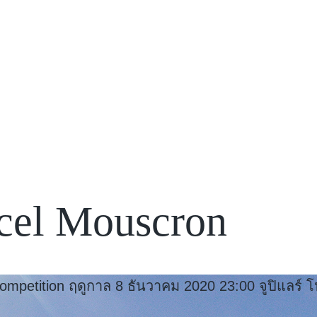
cel Mouscron
mpetition ฤดูกาล 8 ธันวาคม 2020 23:00 จูปิแลร์ โป