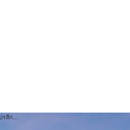
รลีก...