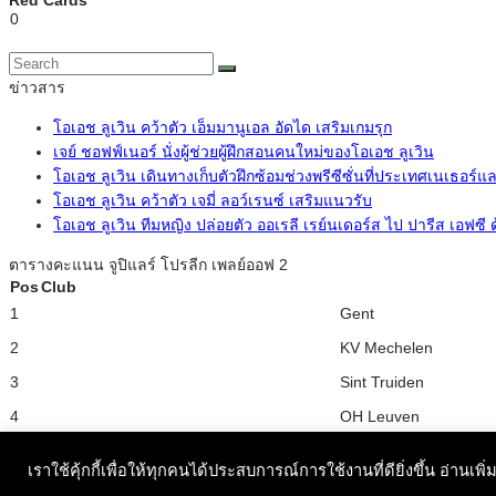
0
ข่าวสาร
โอเอช ลูเวิน คว้าตัว เอ็มมานูเอล อัดได เสริมเกมรุก
เจย์ ชอฟฟ์เนอร์ นั่งผู้ช่วยผู้ฝึกสอนคนใหม่ของโอเอช ลูเวิน
โอเอช ลูเวิน เดินทางเก็บตัวฝึกซ้อมช่วงพรีซีซั่นที่ประเทศเนเธอร์แ
โอเอช ลูเวิน คว้าตัว เจมี่ ลอว์เรนซ์ เสริมแนวรับ
โอเอช ลูเวิน ทีมหญิง ปล่อยตัว ออเรลี เรย์นเดอร์ส ไป ปารีส เอฟซี
ตารางคะแนน จูปิแลร์ โปรลีก เพลย์ออฟ 2
Pos
Club
1
Gent
2
KV Mechelen
3
Sint Truiden
4
OH Leuven
5
KVC Westerlo
เราใช้คุ้กกี้เพื่อให้ทุกคนได้ประสบการณ์การใช้งานที่ดียิ่งขึ้น อ่านเพิ่
6
Standard Liège