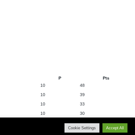
P
Pts
10
48
10
39
10
33
10
30
10
24
Cookie Settings
Accept All
10
22