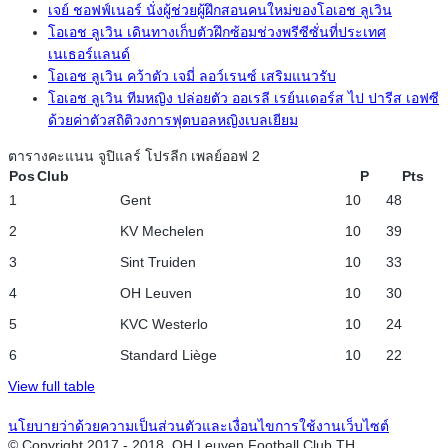
เจย์ ชอฟฟ์เนอร์ นั่งผู้ช่วยผู้ฝึกสอนคนใหม่ของโอเอช ลูเวิน
โอเอช ลูเวิน เดินทางเก็บตัวฝึกซ้อมช่วงพรีซีซั่นที่ประเทศ
เนเธอร์แลนด์
โอเอช ลูเวิน คว้าตัว เจมี่ ลอว์เรนซ์ เสริมแนวรับ
โอเอช ลูเวิน ทีมหญิง ปล่อยตัว ออเรลี เรย์นเดอร์ส ไป ปารีส เอฟซี
ด้วยค่าตัวสถิติวงการฟุตบอลหญิงเบลเยียม
ตารางคะแนน จูปิแลร์ โปรลีก เพลย์ออฟ 2
Pos
Club
P
Pts
1
Gent
10
48
2
KV Mechelen
10
39
3
Sint Truiden
10
33
4
OH Leuven
10
30
5
KVC Westerlo
10
24
6
Standard Liège
10
22
View full table
นโยบายว่าด้วยความเป็นส่วนตัวและเงื่อนไขการใช้งานเว็บไซต์
© Copyright 2017 - 2018, OH Leuven Football Club TH