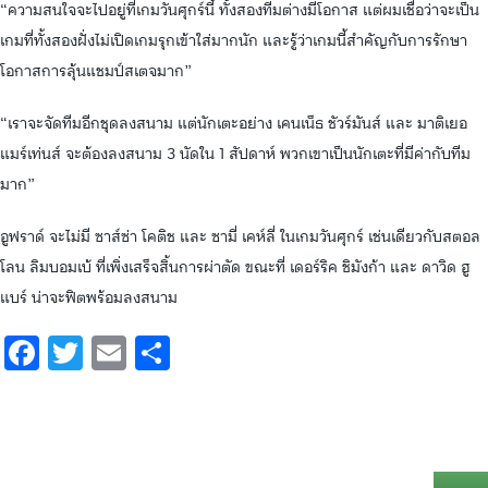
“ความสนใจจะไปอยู่ที่เกมวันศุกร์นี้ ทั้งสองทีมต่างมีโอกาส แต่ผมเชื่อว่าจะเป็น
เกมที่ทั้งสองฝั่งไม่เปิดเกมรุกเข้าใส่มากนัก และรู้ว่าเกมนี้สำคัญกับการรักษา
โอกาสการลุ้นแชมป์สเตจมาก”
“เราจะจัดทีมอีกชุดลงสนาม แต่นักเตะอย่าง เคนเน็ธ ชัวร์มันส์ และ มาติเยอ
แมร์เท่นส์ จะต้องลงสนาม 3 นัดใน 1 สัปดาห์ พวกเขาเป็นนักเตะที่มีค่ากับทีม
มาก”
อูฟราด์ จะไม่มี ซาส์ซ่า โคติช และ ซามี่ เคห์ลี่ ในเกมวันศุกร์ เช่นเดียวกับสตอล
โลน ลิมบอมเบ้ ที่เพิ่งเสร็จสิ้นการผ่าตัด ขณะที่ เดอร์ริค ชิมังก้า และ ดาวิด ฮู
แบร์ น่าจะฟิตพร้อมลงสนาม
Facebook
Twitter
Email
Share