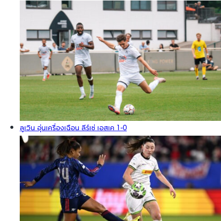
ลูเวิน อุ่นเครื่องเฉือน ลีร์เซ่ เอสเค 1-0