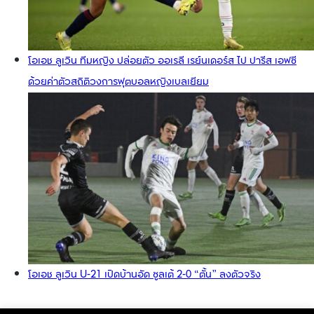
โอเอช ลูเวิน ทีมหญิง ปล่อยตัว ออเรลี เรย์นเดอร์ส ไป ปารีส เอฟซี
ด้วยค่าตัวสถิติวงการฟุตบอลหญิงเบลเยียม
โอเอช ลูเวิน U-21 เปิดบ้านอัด ซูลเต้ 2-0 “ตั้น” ลงตัวจริง