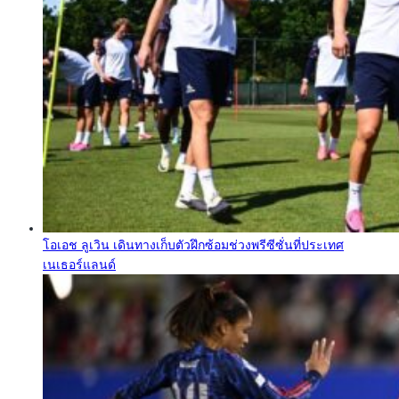
โอเอช ลูเวิน เดินทางเก็บตัวฝึกซ้อมช่วงพรีซีซั่นที่ประเทศ
เนเธอร์แลนด์