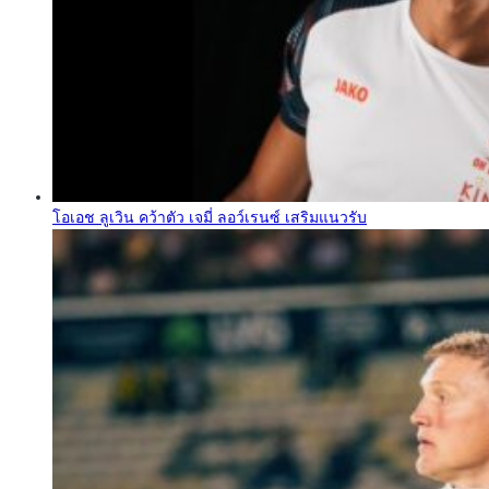
โอเอช ลูเวิน คว้าตัว เจมี่ ลอว์เรนซ์ เสริมแนวรับ