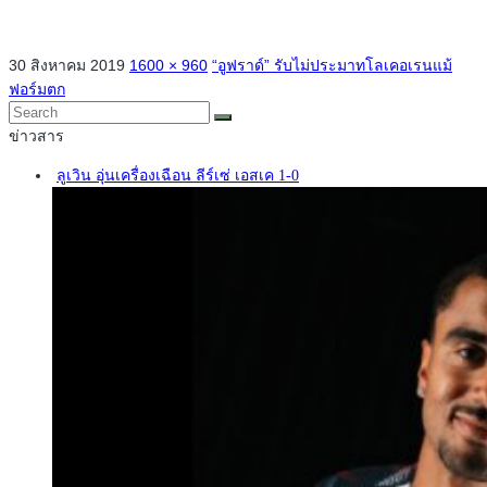
30 สิงหาคม 2019
1600 × 960
“อูฟราด์” รับไม่ประมาทโลเคอเรนแม้
ฟอร์มตก
ข่าวสาร
ลูเวิน อุ่นเครื่องเฉือน ลีร์เซ่ เอสเค 1-0