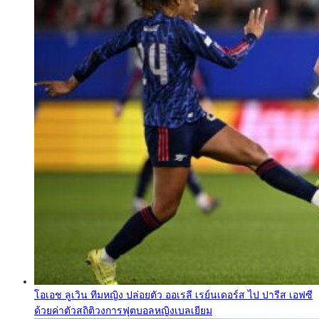
โอเอช ลูเวิน ทีมหญิง ปล่อยตัว ออเรลี เรย์นเดอร์ส ไป ปารีส เอฟซี
ด้วยค่าตัวสถิติวงการฟุตบอลหญิงเบลเยียม