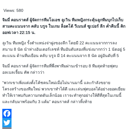
Views:
580
จิมมี่ คอนราตส์ ผู้จัดการทีมโอเอช ลูเวิน ทีมหญิงกระตุ้นลูกทีมบุกไปเก็บ
สามคะแนนจาก คลับ บรูจ ในเกม ล็อตโต้ วีเมนส์ ซูเปอร์ ลีก ค่ำคืนนี้ คิก
ออฟเวลา 22:15 น.
ลูเวิน ทีมหญิง รั้งตำแหน่งจ่าฝูงของลีก โดยมี 22 คะแนนจากการลง
สนาม 8 นัด นำห่างอันเดอร์เลชท์ ทีมอันดับสองที่แข่งมากกว่า 1 นัดอยู่ 5
คะแนน ด้านทีมเยือน คลับ บรูจ มี 14 คะแนนจาก 8 นัด อยู่อันดับที่ 5
จิมมี่ คอนราตส์ ผู้จัดการทีมที่พึ่งพาทีมผ่านเข้ารอบ 8 ทีมสุดท้ายฟุตบ
อลเบลเจี้ยน คัพ กล่าวว่า
“พวกเขาเพิ่งแต่งตั้งโค้ชคนใหม่เมื่อไม่นานมานี้ และกำลังขยาย
โครงสร้างของทีมใหม่ พวกเขาทำได้ดี และเล่นฟุตบอลได้อย่างยอดเยี่ยม
ทำให้เราพบกับความกดดันเล็กน้อย เราจะทำทุกอย่างให้ดีที่สุดในเกมนี้
และกลับมาพร้อมกับ 3 แต้ม” คอนราตส์ กล่าวทิ้งท้าย
Facebook