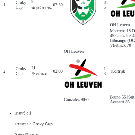
9
Croky
0 :
1
02:30
Cup
5
พฤศจิกายน
OH Leuven
Maertens 18
D
45
Gonzalez 
Bibuangu (OG
Vlietinck 70
OH Leuven
21
Croky
1 :
2
02:00
Kortrijk
Cup
3
ธันวาคม
Bruno 55
Keit
Gonzalez 90+2
Avenatti 86
แมทช์ :
1
รายการ :
Croky Cup
9 พฤศจิกายน