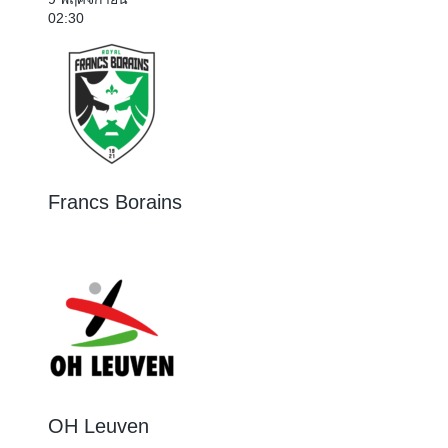
02:30
Francs Borains
0 : 5
OH Leuven