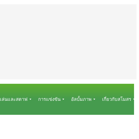
ู้เล่นและสตาฟ
การแข่งขัน
อัลบั้มภาพ
เกี่ยวกับสโมสร
โ
อั
ข้
ป
ล
อ
่
ร
บั้
มู