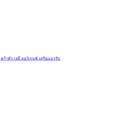
ร
n
า
อั
แ
ง
ล
ล
ค
บั้
ะ
ะ
ม
H
แ
ภ
e
น
า
v
น
พ
e
2
r
ต
0
l
า
2
e
ร
 คว้าตัว เจมี่ ลอว์เรนซ์ เสริมแนวรับ
2
e
า
/
ง
2
ร
ค
3
ะ
ะ
บ
แ
อั
บ
น
ล
ลี
น
บั้
ก
จู
ม
ฟุ
ปิ
ภ
ต
แ
า
บ
ล
พ
อ
ร์
2
ล
โ
0
เ