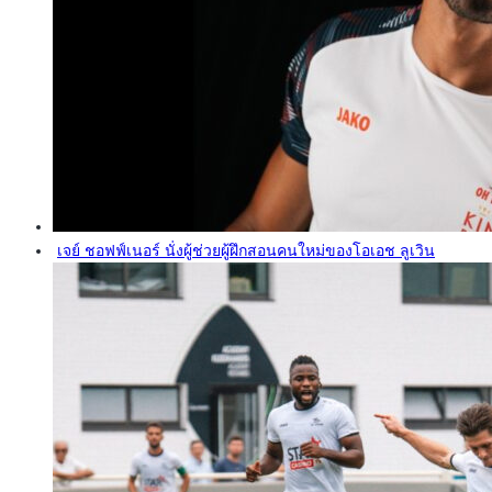
เจย์ ชอฟฟ์เนอร์ นั่งผู้ช่วยผู้ฝึกสอนคนใหม่ของโอเอช ลูเวิน