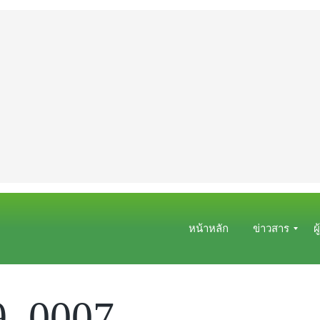
หน้าหลัก
ข่าวสาร
ผ
ข่
ผู้
า
เ
9_0007
ว
ล