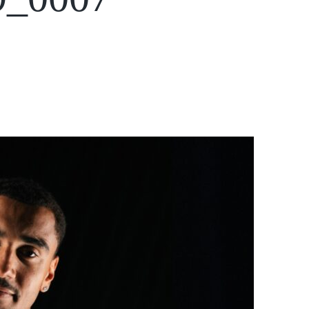
ส
โ
ป
ม
จ
ส
จุ
ร
บ
ข่
า
ท
ว
ซื้
อ
ข
า
า
ย
/
โ
ย้
า
ย
ร
ที
ม
ข่
า
ว
จู
ปิ