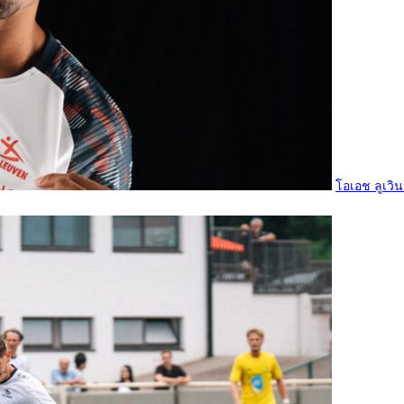
แ
ล
ร์
โ
ป
ร
ลี
ก
O
H
L
โอเอช ลูเวิน
U
-
2
1
O
H
L
U
-
2
3
O