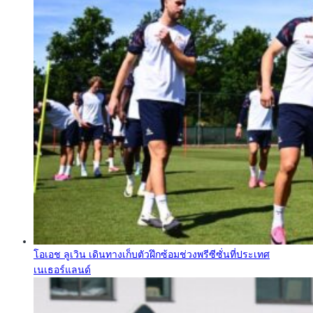
โอเอช ลูเวิน เดินทางเก็บตัวฝึกซ้อมช่วงพรีซีซั่นที่ประเทศ
เนเธอร์แลนด์