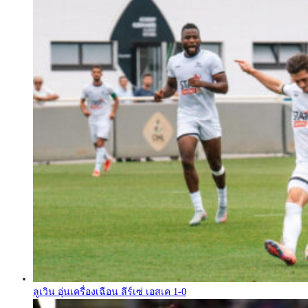
ลูเวิน อุ่นเครื่องเฉือน ลีร์เซ่ เอสเค 1-0