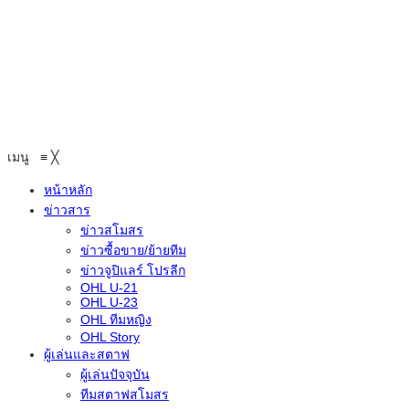
เมนู
≡
╳
หน้าหลัก
ข่าวสาร
ข่าวสโมสร
ข่าวซื้อขาย/ย้ายทีม
ข่าวจูปิแลร์ โปรลีก
OHL U-21
OHL U-23
OHL ทีมหญิง
OHL Story
ผู้เล่นและสตาฟ
ผู้เล่นปัจจุบัน
ทีมสตาฟสโมสร