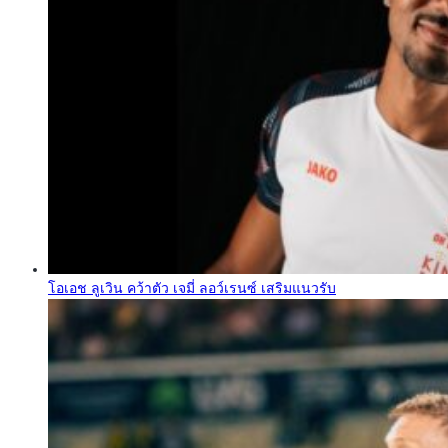
โอเอช ลูเวิน คว้าตัว เจมี่ ลอว์เรนซ์ เสริมแนวรับ