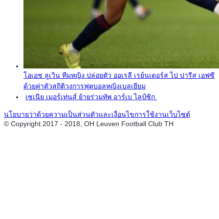
โอเอช ลูเวิน ทีมหญิง ปล่อยตัว ออเรลี เรย์นเดอร์ส ไป ปารีส เอฟซี
ด้วยค่าตัวสถิติวงการฟุตบอลหญิงเบลเยียม
เซเนีย เมอร์เท่นส์ ย้ายร่วมทัพ อาร์เบ ไลป์ซิก
นโยบายว่าด้วยความเป็นส่วนตัวและเงื่อนไขการใช้งานเว็บไซต์
© Copyright 2017 - 2018, OH Leuven Football Club TH