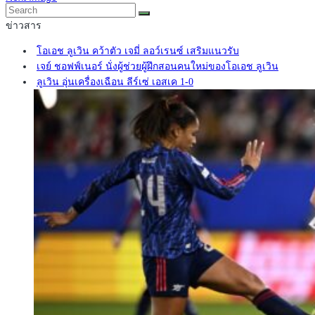
ข่าวสาร
โอเอช ลูเวิน คว้าตัว เจมี่ ลอว์เรนซ์ เสริมแนวรับ
เจย์ ชอฟฟ์เนอร์ นั่งผู้ช่วยผู้ฝึกสอนคนใหม่ของโอเอช ลูเวิน
ลูเวิน อุ่นเครื่องเฉือน ลีร์เซ่ เอสเค 1-0