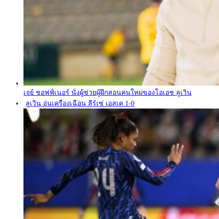
เจย์ ชอฟฟ์เนอร์ นั่งผู้ช่วยผู้ฝึกสอนคนใหม่ของโอเอช ลูเวิน
ลูเวิน อุ่นเครื่องเฉือน ลีร์เซ่ เอสเค 1-0