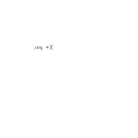
เมนู
≡
╳