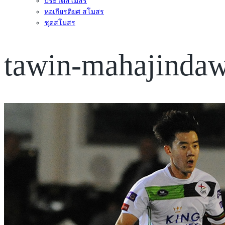
ประวัติสโมสร
หอเกียรติยศ สโมสร
ชุดสโมสร
tawin-mahajinda