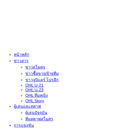
หน้าหลัก
ข่าวสาร
ข่าวสโมสร
ข่าวซื้อขาย/ย้ายทีม
ข่าวจูปิแลร์ โปรลีก
OHL U-21
OHL U-23
OHL ทีมหญิง
OHL Story
ผู้เล่นและสตาฟ
ผู้เล่นปัจจุบัน
ทีมสตาฟสโมสร
การแข่งขัน