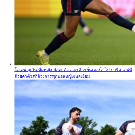
โอเอช ลูเวิน ทีมหญิง ปล่อยตัว ออเรลี เรย์นเดอร์ส ไป ปารีส เอฟซี
ด้วยค่าตัวสถิติวงการฟุตบอลหญิงเบลเยียม