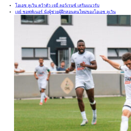
โอเอช ลูเวิน คว้าตัว เจมี่ ลอว์เรนซ์ เสริมแนวรับ
เจย์ ชอฟฟ์เนอร์ นั่งผู้ช่วยผู้ฝึกสอนคนใหม่ของโอเอช ลูเวิน