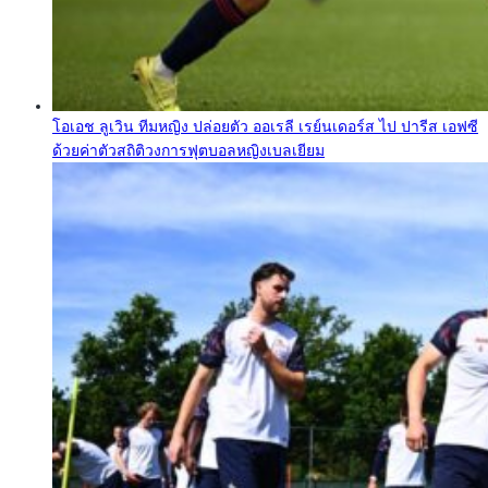
โอเอช ลูเวิน ทีมหญิง ปล่อยตัว ออเรลี เรย์นเดอร์ส ไป ปารีส เอฟซี
ด้วยค่าตัวสถิติวงการฟุตบอลหญิงเบลเยียม