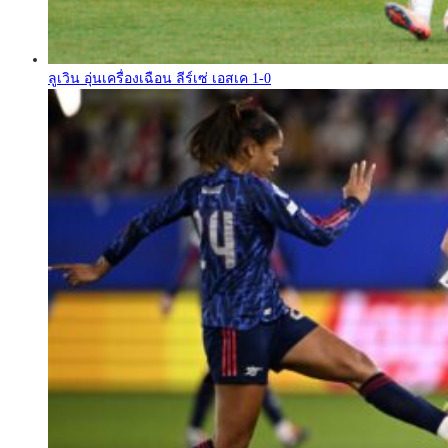
ลูเวิน อุ่นเครื่องเฉือน ลีร์เซ่ เอสเค 1-0