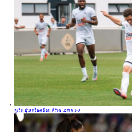
ลูเวิน อุ่นเครื่องเฉือน ลีร์เซ่ เอสเค 1-0