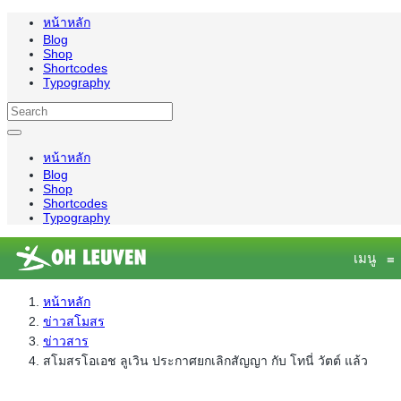
หน้าหลัก
Blog
Shop
Shortcodes
Typography
หน้าหลัก
Blog
Shop
Shortcodes
Typography
เมนู
≡
หน้าหลัก
ข่าวสโมสร
ข่าวสาร
สโมสรโอเอช ลูเวิน ประกาศยกเลิกสัญญา กับ โทนี่ วัตต์ แล้ว