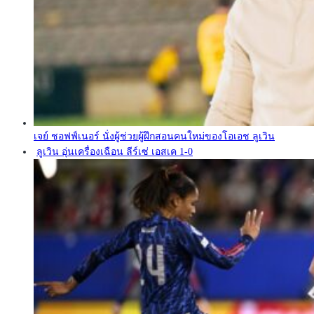
เจย์ ชอฟฟ์เนอร์ นั่งผู้ช่วยผู้ฝึกสอนคนใหม่ของโอเอช ลูเวิน
ลูเวิน อุ่นเครื่องเฉือน ลีร์เซ่ เอสเค 1-0