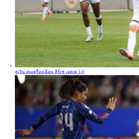
ลูเวิน อุ่นเครื่องเฉือน ลีร์เซ่ เอสเค 1-0