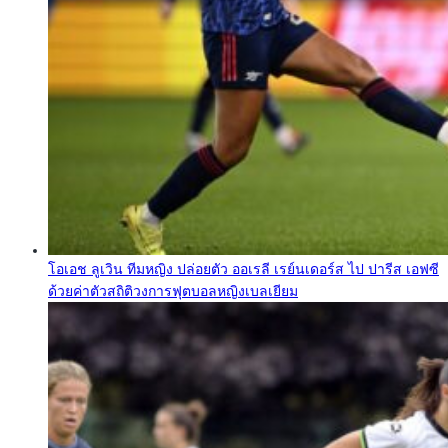
โอเอช ลูเวิน ทีมหญิง ปล่อยตัว ออเรลี เรย์นเดอร์ส ไป ปารีส เอฟซี
ด้วยค่าตัวสถิติวงการฟุตบอลหญิงเบลเยียม