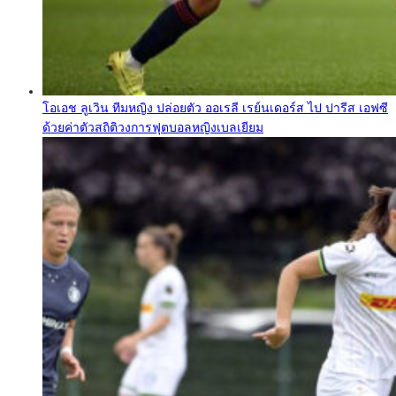
โอเอช ลูเวิน ทีมหญิง ปล่อยตัว ออเรลี เรย์นเดอร์ส ไป ปารีส เอฟซี
ด้วยค่าตัวสถิติวงการฟุตบอลหญิงเบลเยียม