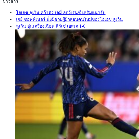
ข่าวสาร
โอเอช ลูเวิน คว้าตัว เจมี่ ลอว์เรนซ์ เสริมแนวรับ
เจย์ ชอฟฟ์เนอร์ นั่งผู้ช่วยผู้ฝึกสอนคนใหม่ของโอเอช ลูเวิน
ลูเวิน อุ่นเครื่องเฉือน ลีร์เซ่ เอสเค 1-0