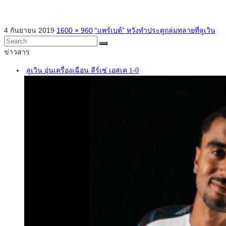
4 กันยายน 2019
1600 × 960
“แพร์เบต์” หวังทำประตูถล่มทลายที่ลูเวิน
ข่าวสาร
ลูเวิน อุ่นเครื่องเฉือน ลีร์เซ่ เอสเค 1-0