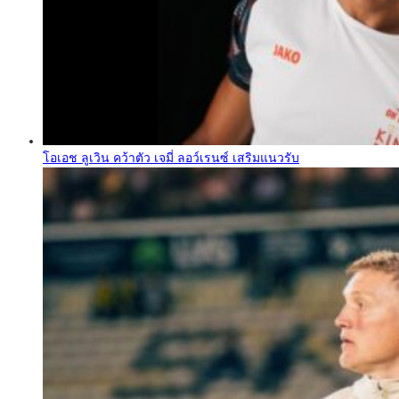
โอเอช ลูเวิน คว้าตัว เจมี่ ลอว์เรนซ์ เสริมแนวรับ