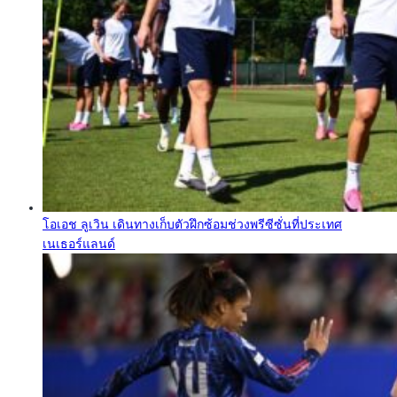
โอเอช ลูเวิน เดินทางเก็บตัวฝึกซ้อมช่วงพรีซีซั่นที่ประเทศ
เนเธอร์แลนด์