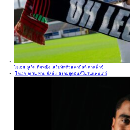
โอเอช ลูเวิน ทีมหญิง เสริมทัพด้วย คามิลล์ ลาแฟ็กซ์
โอเอช ลูเวิน พ่าย ลีลล์ 3-6 เกมสุดมันส์ในวันแฟนเดย์