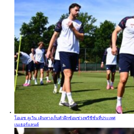
โอเอช ลูเวิน เดินทางเก็บตัวฝึกซ้อมช่วงพรีซีซั่นที่ประเทศ
เนเธอร์แลนด์