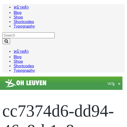
หน้าหลัก
Blog
Shop
Shortcodes
Typography
หน้าหลัก
Blog
Shop
Shortcodes
Typography
เมนู
≡
cc7374d6-dd94-