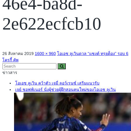
46e4-ba8d-
2e622ecfcb10
26 สิงหาคม 2019
1600 × 960
โอเอช ลูเวินดวล “แซงต์ ทรุยด็อง” รอบ 6
โครกี้ คัพ
ข่าวสาร
โอเอช ลูเวิน คว้าตัว เจมี่ ลอว์เรนซ์ เสริมแนวรับ
เจย์ ชอฟฟ์เนอร์ นั่งผู้ช่วยผู้ฝึกสอนคนใหม่ของโอเอช ลูเวิน