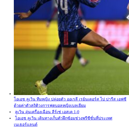
โอเอช ลูเวิน ทีมหญิง ปล่อยตัว ออเรลี เรย์นเดอร์ส ไป ปารีส เอฟซี
ด้วยค่าตัวสถิติวงการฟุตบอลหญิงเบลเยียม
ลูเวิน อุ่นเครื่องเฉือน ลีร์เซ่ เอสเค 1-0
โอเอช ลูเวิน เดินทางเก็บตัวฝึกซ้อมช่วงพรีซีซั่นที่ประเทศ
เนเธอร์แลนด์