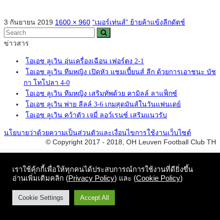
3 กันยายน 2019
1600 × 960
“เมอร์เท่นส์” ย้ายค้าแข้งลีกดัตช์
ข่าวสาร
โอเอช ลูเวิน อุ่นเครื่องเฉือน เฟอร์ตง 2-1
โอเอช ลูเวิน ทีมหญิง เปิดหัว แชมเปี้ยนส์ ลีก ด้วยการเอาชนะ บัช
กา โทโปลา 4-0
โอเอช ลูเวิน ทีมหญิง เสริมทัพด้วย คามิลล์ ลาแฟ็กซ์
โอเอช ลูเวิน พ่าย ลีลล์ 3-6 เกมสุดมันส์ในวันแฟนเดย์
โอเอช ลูเวิน คว้าตัว เจมี่ ลอว์เรนซ์ เสริมแนวรับ
นโยบายว่าด้วยความเป็นส่วนตัวและเงื่อนไขการใช้งานเว็บไซต์
© Copyright 2017 - 2018, OH Leuven Football Club TH
เราใช้คุ้กกี้เพื่อให้ทุกคนได้ประสบการณ์การใช้งานที่ดียิ่งขึ้น
อ่านเพิ่มเติมคลิก (
Privacy Policy
) และ (
Cookie Policy
)
Cookie Settings
Accept All